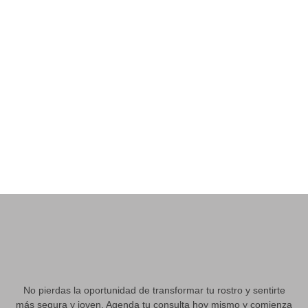
personalizados para resaltar tu belleza natural.
Este
enfoque integral garantiza resultados naturales y
equilibrados.
Reduce el volumen de las mejillas para un rostro más
estilizado.
La bichectomía es ideal para quienes
desean un contorno facial más delgado y definido,
resaltando tus pómulos y mandíbula.
No pierdas la oportunidad de transformar tu rostro y sentirte
más segura y joven. Agenda tu consulta hoy mismo y comienza