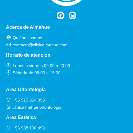
mente 
z y
de los 
pr
profes
io
ionale
mo
Acerca de Almahue
s que 
G
me 
CI
Quiénes somos
atendi
a 
contacto@clinicalmahue.com
eron, 
to
Horario de atención
unos 
los
Lunes a viernes 09:00 a 20:00
genio
qu
Sábado de 09:00 a 15:00
s 
tr
totale
an
s! Gra
es
Área Odontología
cias!
lu
+56 975 854 393
clinicalmahue.odontologia
Área Estética
+56 988 108 493‬