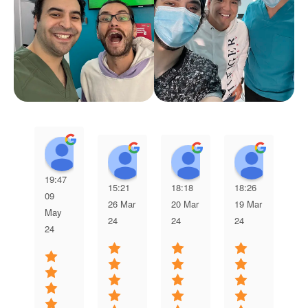
Jonathan Paolo Hurtado Kong
Paula Soto M.
Fernando Agustín G
Lorenz
19:47
15:21
18:18
18:26
22
09
26 Mar
20 Mar
19 Mar
11
May
24
24
24
24
24