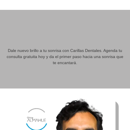
Dale nuevo brillo a tu sonrisa con Carillas Dentales. Agenda tu
consulta gratuita hoy y da el primer paso hacia una sonrisa que
te encantará.