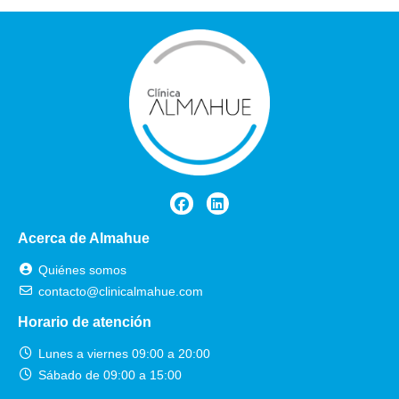
mient
s a
o de 
D
turnos 
ra 
por 
C
Whats
a 
app y 
la 
obvia
ca
mente 
z y
de los 
pr
profes
io
ionale
mo
Acerca de Almahue
s que 
G
me 
CI
Quiénes somos
atendi
a 
contacto@clinicalmahue.com
eron, 
to
Horario de atención
unos 
los
Lunes a viernes 09:00 a 20:00
genio
qu
Sábado de 09:00 a 15:00
s 
tr