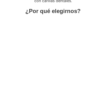
¿Por qué elegirnos?
Utilizamos la última tecnología digital para ofrecerte
resultados precisos y personalizados.
Cada sonrisa es única, y nuestro tratamiento está
diseñado específicamente para ti.
Con carillas estéticas digitales y tratamientos
complementarios, conseguirás una sonrisa hermosa y
funcional.